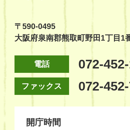
Town
Official
Site
〒590-0495
大阪府泉南郡熊取町野田1丁目1
072-452
電話
072-452
ファックス
開庁時間