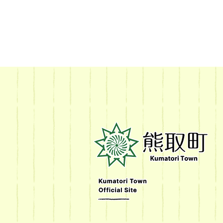
熊
取
町
Kumatori
Town
Official
Site