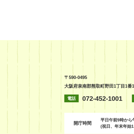
〒590-0495
大阪府泉南郡熊取町野田1丁目1番
072-452-1001
電話
平日
午前9時から
開庁時間
(祝日、年末年始1