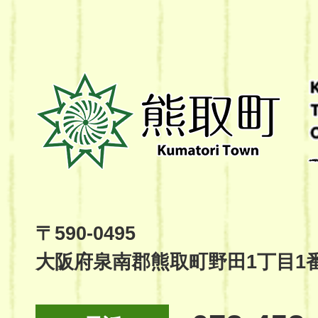
熊
取
町
Kumatori
Town
Official
Site
〒590-0495
大阪府泉南郡熊取町野田1丁目1