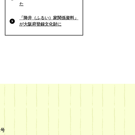
た
「降井（ふるい）家関係資料」
が大阪府登録文化財に
1号