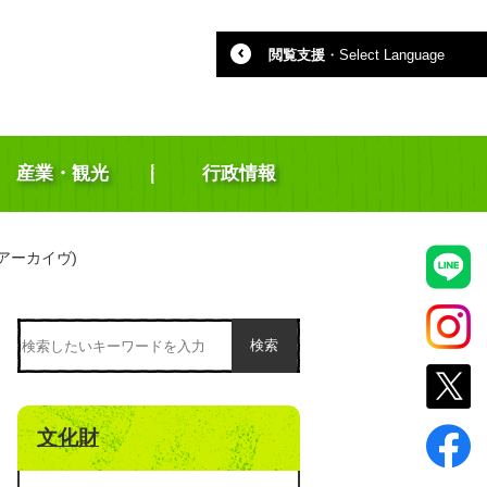
閲覧支援
・
Select Language
産業・観光
行政情報
アーカイヴ)
検索
文化財