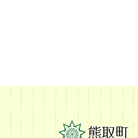
熊
取
町