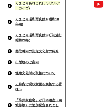
くまとりあれこれ(デジタルア
ーカイヴ)
くまとり昭和写真館1(昭和10
年頃)
くまとり昭和写真館2(町制施行
昭和26年)
熊取町内の指定文化財の紹介
出版物のご案内
埋蔵文化財の取扱について
史跡内で現状変更を実施する皆
様へ
「降井家住宅」が日本遺産（葛
城修験）に追加認定されまし