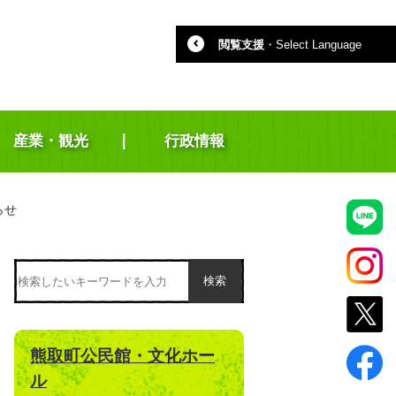
閲覧支援
・
Select Language
産業・観光
行政情報
らせ
検索
熊取町公民館・文化ホー
ル