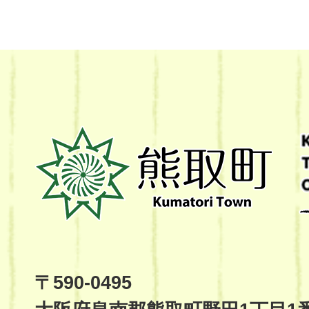
熊
取
町
Kumatori
Town
Official
Site
〒590-0495