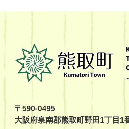
熊
取
町
Kumatori
Town
Official
Site
〒590-0495
大阪府泉南郡熊取町野田1丁目1