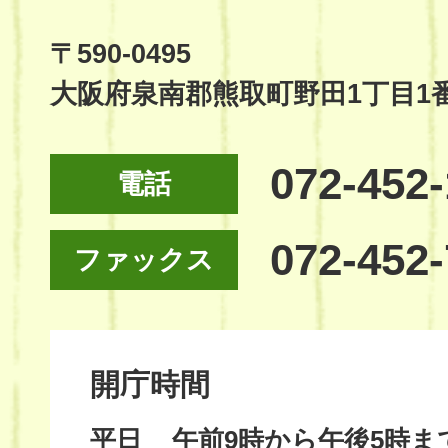
Official
Site
〒590-0495
大阪府泉南郡熊取町野田1丁目1
072-452
電話
072-452
ファックス
開庁時間
平日
午前9時から午後5時ま