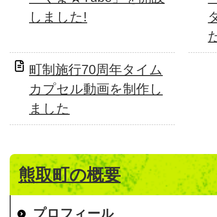
しました!
た
町制施行70周年タイム
カプセル動画を制作し
ました
熊取町の概要
プロフィール