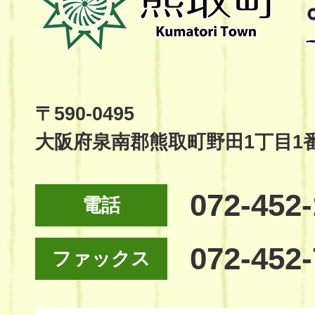
町
Kumatori
Town
Official
Site
〒590-0495
大阪府泉南郡熊取町野田1丁目1
072-452
電話
072-452
ファックス