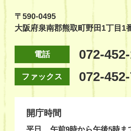
Official
Site
〒590-0495
大阪府泉南郡熊取町野田1丁目1
072-452
電話
072-452
ファックス
開庁時間
平日
午前9時から午後5時ま