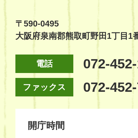
Town
Official
Site
〒590-0495
大阪府泉南郡熊取町野田1丁目1
072-452
電話
072-452
ファックス
開庁時間