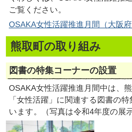
ご覧ください。
OSAKA女性活躍推進月間（大阪
熊取町の取り組み
図書の特集コーナーの設置
OSAKA女性活躍推進月間中は、
「女性活躍」に関連する図書の特
います。（写真は令和4年度の展