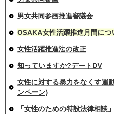
男女共同参画推進審議会
OSAKA女性活躍推進月間につ
女性活躍推進法の改正
知っていますか?デートDV
女性に対する暴力をなくす運動
ンペーン)
「女性のための特設法律相談