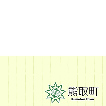
熊
取
町
Kumatori
Town
Official