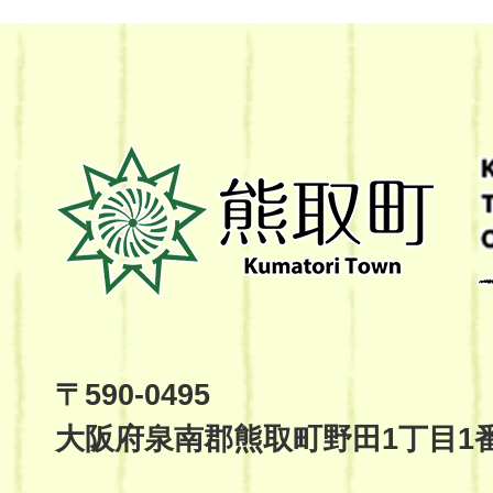
熊
取
町
Kumatori
Town
Official
Site
〒590-0495
大阪府泉南郡熊取町野田1丁目1