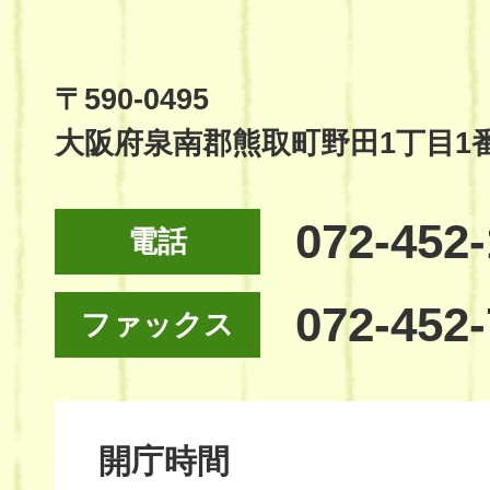
Town
Official
Site
〒590-0495
大阪府泉南郡熊取町野田1丁目1
072-452
電話
072-452
ファックス
開庁時間