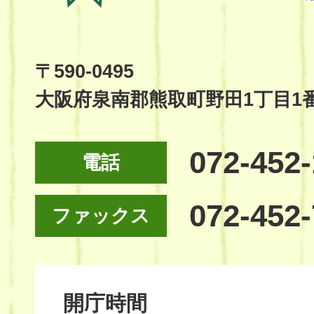
Town
Official
Site
〒590-0495
大阪府泉南郡熊取町野田1丁目1
072-452
電話
072-452
ファックス
開庁時間