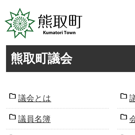
熊取町議会
議会とは
議員名簿