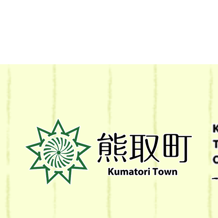
熊
取
町
Kumatori
Town
Official