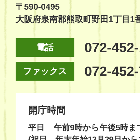
Site
〒590-0495
大阪府泉南郡熊取町野田1丁目1
072-452
電話
072-452
ファックス
開庁時間
平日
午前9時から午後5時ま
(祝日、年末年始12月29日から