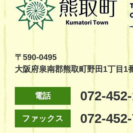
取
町
Kumatori
Town
Official
Site
〒590-0495
大阪府泉南郡熊取町野田1丁目1
072-452
電話
072-452
ファックス