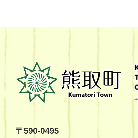
熊
取
町
Kumatori
Town
Official
Site
〒590-0495