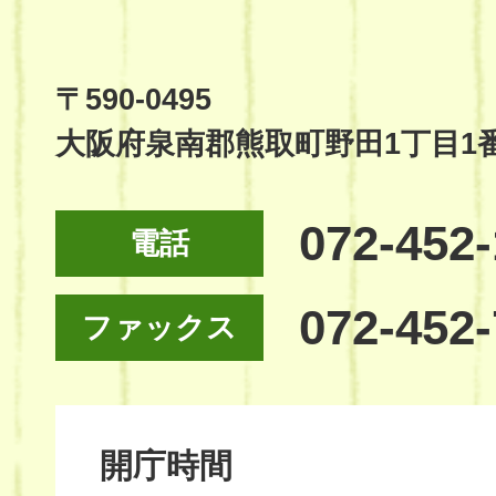
Town
Official
Site
〒590-0495
大阪府泉南郡熊取町野田1丁目1
072-452
電話
072-452
ファックス
開庁時間