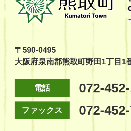
町
Kumatori
Town
Official
Site
〒590-0495
大阪府泉南郡熊取町野田1丁目1
072-452
電話
072-452
ファックス