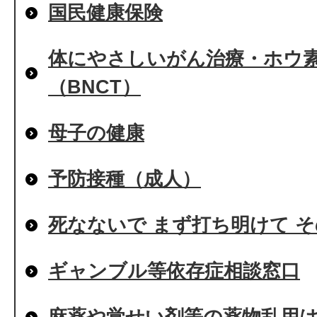
国民健康保険
体にやさしいがん治療・ホウ
（BNCT）
母子の健康
予防接種（成人）
死なないで まず打ち明けて 
ギャンブル等依存症相談窓口
麻薬や覚せい剤等の薬物乱用は危