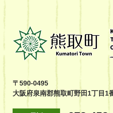
熊
取
町
Kumatori
Town
Official
Site
〒590-0495
大阪府泉南郡熊取町野田1丁目1