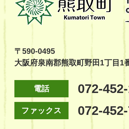
取
町
Kumatori
Town
Official
Site
〒590-0495
大阪府泉南郡熊取町野田1丁目1
072-452
電話
072-452
ファックス