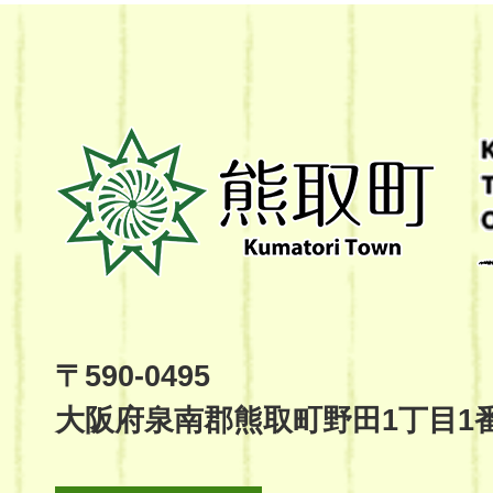
熊
取
町
Kumatori
Town
Official
Site
〒590-0495
大阪府泉南郡熊取町野田1丁目1