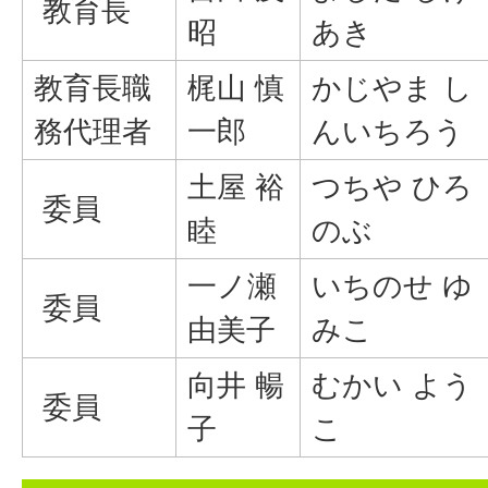
教育長
昭
あき
教育長職
梶山 慎
かじやま し
務代理者
一郎
んいちろう
土屋 裕
つちや ひろ
委員
睦
のぶ
一ノ瀬
いちのせ ゆ
委員
由美子
みこ
向井 暢
むかい よう
委員
子
こ