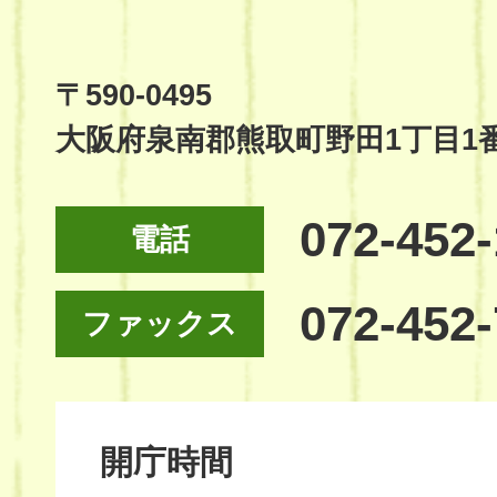
Town
Official
Site
〒590-0495
大阪府泉南郡熊取町野田1丁目1
072-452
電話
072-452
ファックス
開庁時間