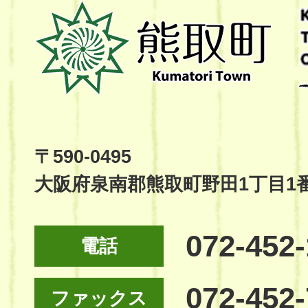
熊
取
町
Kumatori
Town
Official
Site
〒590-0495
大阪府泉南郡熊取町野田1丁目1
072-452
電話
072-452
ファックス