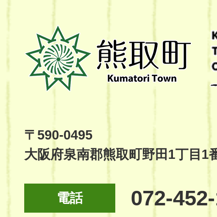
熊
取
町
Kumatori
Town
Official
Site
〒590-0495
大阪府泉南郡熊取町野田1丁目1
072-452
電話