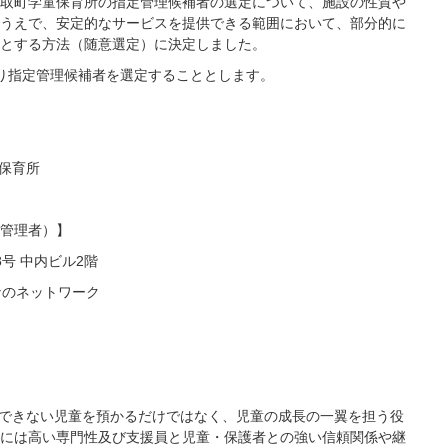
取町学童保育所の指定管理候補者の選定について、施設の性質や
うえで、安定的なサービスを提供できる範囲において、部分的に
とする方法（随意選定）に決定しました。
り指定管理候補者を選定することとします。
保育所
管理者）】
号 中内ビル2階
なのネットワーク
できない児童を預かるだけではなく、児童の成長の一翼を担う役
には高い専門性及び支援員と児童・保護者との強い信頼関係や継