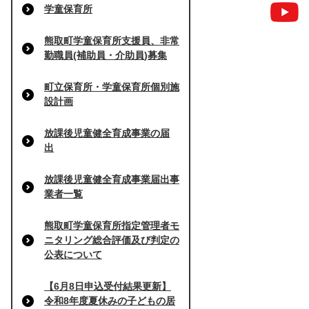
学童保育所
熊取町学童保育所支援員、非常
勤職員(補助員・介助員)募集
町立保育所・学童保育所個別施
設計画
放課後児童健全育成事業の届
出
放課後児童健全育成事業届出事
業者一覧
熊取町学童保育所指定管理者モ
ニタリング総合評価及び判定の
公表について
【6月8日申込受付結果更新】
令和8年度夏休みの子どもの居