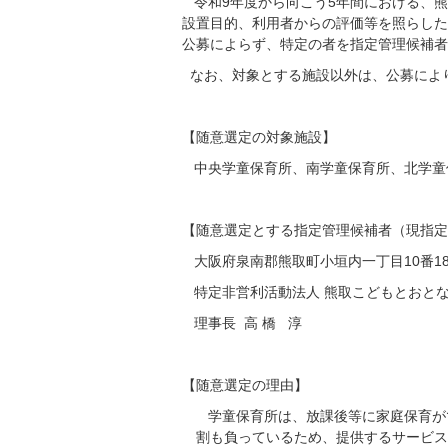
令和9年度から向こう5年間における、熊
設置目的、利用者からの評価等を照らした
公募によらず、特定の者を指定管理候補者
なお、対象とする施設以外は、公募によ
【随意選定の対象施設】
中央学童保育所、南学童保育所、北学童
【随意選定とする指定管理候補者（現指定
大阪府泉南郡熊取町小垣内一丁目10番18
特定非営利活動法人 熊取こどもとおと
理事長 高 橋 淳
【随意選定の理由】
学童保育所は、放課後等に家庭保育が
割も負っているため、提供するサービス