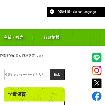
閲覧支援
・
Select Language
産業・観光
行政情報
定管理候補者を随意選定します
検索
学童保育