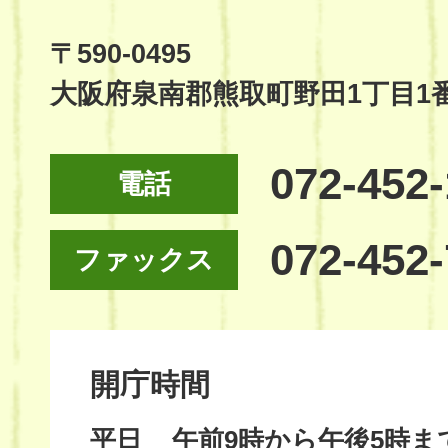
Official
Site
〒590-0495
大阪府泉南郡熊取町野田1丁目1
072-452
電話
072-452
ファックス
開庁時間
平日
午前9時から午後5時ま