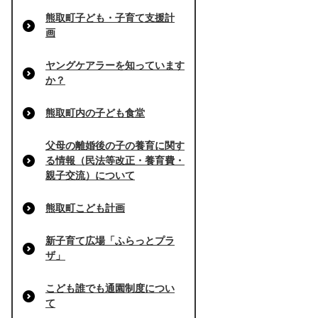
熊取町子ども・子育て支援計
画
ヤングケアラーを知っています
か？
熊取町内の子ども食堂
父母の離婚後の子の養育に関す
る情報（民法等改正・養育費・
親子交流）について
熊取町こども計画
新子育て広場「ふらっとプラ
ザ」
こども誰でも通園制度につい
て