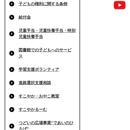
子どもの権利に関する条例
給付金
児童手当・児童扶養手当・特別
児童扶養手当
図書館での子どもへのサービ
ス
学習支援ボランティア
進路選択支援相談
すこやか・おやこ教室
すこやかるーむ
つどいの広場事業“であいのひ
ろば"