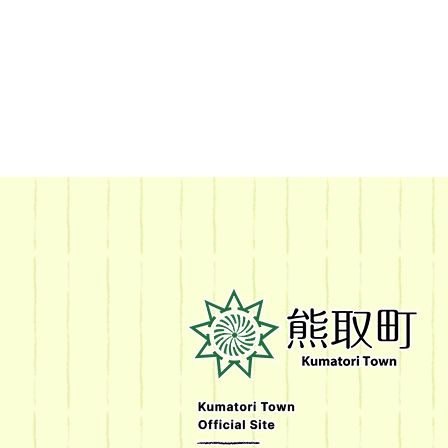
熊
取
町
Kumatori
Town
Official
Site