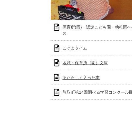
保育所(園)・認定こども園・幼稚園
ス
こぐまタイム
地域・保育所（園）文庫
あたらしく入った本
熊取町第14回調べる学習コンクール