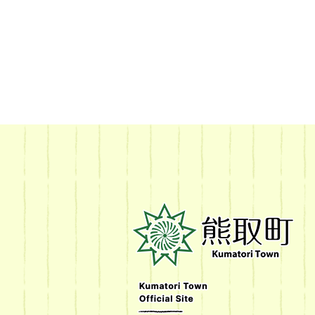
熊
取
町
Kumatori
Town
Official
Site