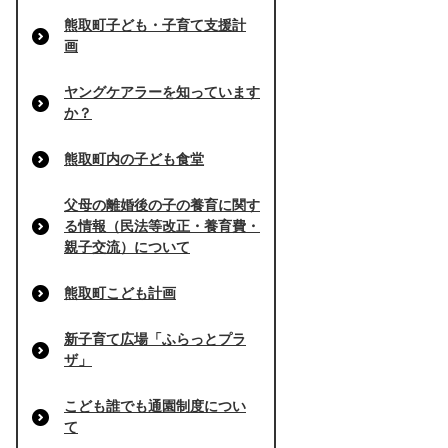
熊取町子ども・子育て支援計
画
ヤングケアラーを知っています
か？
熊取町内の子ども食堂
父母の離婚後の子の養育に関す
る情報（民法等改正・養育費・
親子交流）について
熊取町こども計画
新子育て広場「ふらっとプラ
ザ」
こども誰でも通園制度につい
て