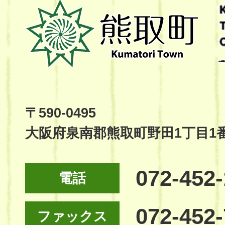
熊
取
町
Kumatori
Town
Official
Site
〒590-0495
大阪府泉南郡熊取町野田1丁目1
072-452
電話
072-452
ファックス