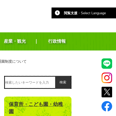
閲覧支援
・
Select Language
産業・観光
行政情報
通園制度について
検索
保育所・こども園・幼稚
園