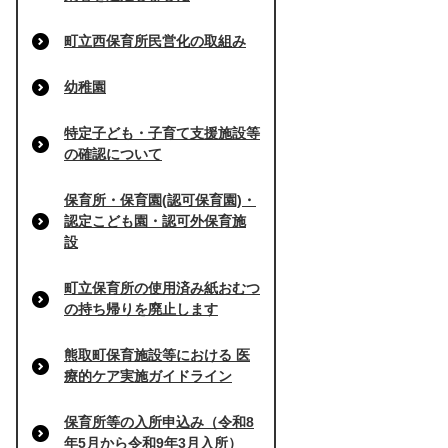
町立西保育所民営化の取組み
幼稚園
特定子ども・子育て支援施設等
の確認について
保育所・保育園(認可保育園)・
認定こども園・認可外保育施
設
町立保育所の使用済み紙おむつ
の持ち帰りを廃止します
熊取町保育施設等における 医
療的ケア実施ガイドライン
保育所等の入所申込み（令和8
年5月から令和9年3月入所）