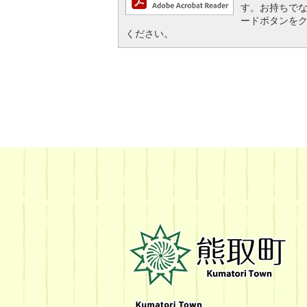
す。お持ちでない方
ードボタンを
ください。
熊
取
町
Kumatori
Town
Official
Site