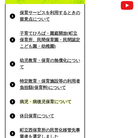
保育サービスを利用するときの
留意点について
子育てひろば・園庭開放(町立
保育所、民間保育園・民間認定
こども園・幼稚園)
幼児教育・保育の無償化につい
て
特定教育・保育施設等の利用者
負担額(保育料)について
病児・病後児保育について
休日保育について
町立西保育所の民営化移管先事
業者を選定しました