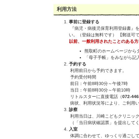
利用方法
事前に登録する
『病児・病後児保育利用登録書』
い。（登録は無料です） 【郵送可
以前、一般利用されたことのある方
熊取町のホームページから
「母子手帳」をみながら記
予約する
利用前日から予約できます。
予約受付時間
前日：午前8時30分～午後7時
当日：午前8時30分～午前10時
リトルスターに直接電話（
072-446
病状、利用状況等により、ご利用
診察
利用当日は、川崎こどもクリニック
（「当日病状確認票」を提出して
入室
体調に合わせて、ゆっくり過ごして