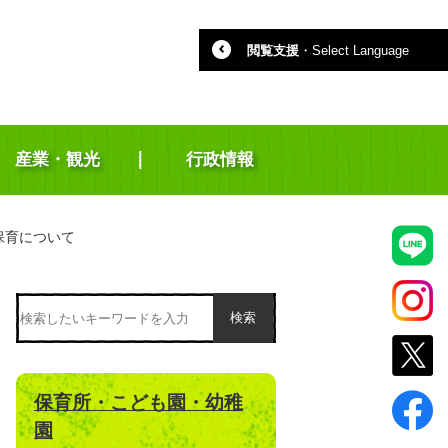
閲覧支援
・
Select Language
産業・観光
行政情報
保育について
検索
保育所・こども園・幼稚
園