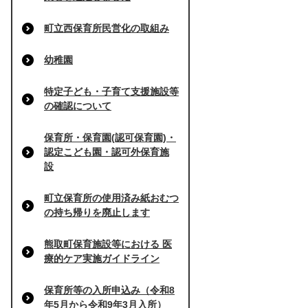
町立西保育所民営化の取組み
幼稚園
特定子ども・子育て支援施設等
の確認について
保育所・保育園(認可保育園)・
認定こども園・認可外保育施
設
町立保育所の使用済み紙おむつ
の持ち帰りを廃止します
熊取町保育施設等における 医
療的ケア実施ガイドライン
保育所等の入所申込み（令和8
年5月から令和9年3月入所）