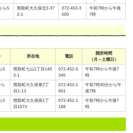
から5
熊取町大久保北3-37
072-453-3
午前7時から午後
2-1
000
7時
開所時間
齢
所在地
電話
（月～土曜日）
ら5
熊取町七山1丁目140
072-452-0
午前7時から午後7
3-1
345
時
から
熊取町大久保東2丁
072-453-1
午前7時30分から午
目1-13
661
後7時
ら5
熊取町大久保南1丁
072-452-1
午前7時から午後7
目1573
188
時