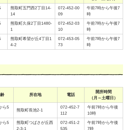
5
熊取町五門西2丁目14-
072-452-00
午前7時から午後7
14
09
時
5
熊取町久保2丁目1480-
072-452-03
午前7時から午後7
1
10
時
5
熊取町希望が丘4丁目1
072-453-05
午前7時から午後7
4-2
73
時
開所時間
年齢
所在地
電話
（月～土曜日）
から5
072-452-7
午前7時から午後
熊取町長池2-1
112
10時
から5
熊取町つばさが丘西
072-451-2
午前7時から午後
2-3-1
535
7時