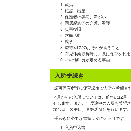
就労
妊娠、出産
保護者の疾病、障がい
同居親族等の介護、看護
災害復旧
求職活動
就学
虐待やDVのおそれがあること
育児休業取得時に、既に保育を利用
その他町長が定める事由
入所手続き
認可保育所等に保育認定で入所を希望さ
4月からの入所については、前年の12月
せします。また、年度途中の入所を希望さ
場合は、翌平日）最終〆切）を行います。
手続きに必要な書類は次のとおりです。
入所申込書