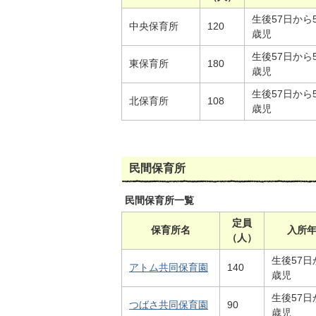
生後57日から
中央保育所
120
歳児
生後57日から
東保育所
180
歳児
生後57日から
北保育所
108
歳児
民間保育所
民間保育所一覧
定員
保育所名
入所
（人）
生後57日
アトム共同保育園
140
歳児
生後57日
つばさ共同保育園
90
歳児