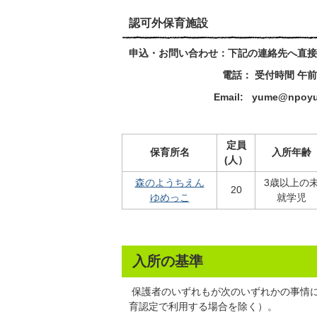
認可外保育施設
申込・お問い合わせ：下記の連絡先へ直接
電話： 受付時間 午前9時3
Email: yume@npoyu
定員
保育所名
入所年齢
(人）
森のようちえん
3歳以上の
20
ゆめっこ
就学児
入所の基準
保護者のいずれもが次のいずれかの事情
育認定で利用する場合を除く）。