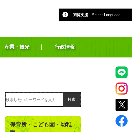
閲覧支援
・
Select Language
産業・観光
行政情報
検索
保育所・こども園・幼稚