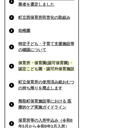
業者を選定しました
町立西保育所民営化の取組み
幼稚園
特定子ども・子育て支援施設等
の確認について
保育所・保育園(認可保育園)・
認定こども園・認可外保育施設
町立保育所の使用済み紙おむつ
の持ち帰りを廃止します
熊取町保育施設等における 医
療的ケア実施ガイドライン
保育所等の入所申込み（令和8
年5月から令和9年3月入所）