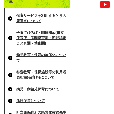
園
保育サービスを利用するときの
留意点について
子育てひろば・園庭開放(町立
保育所、民間保育園・民間認定
こども園・幼稚園)
幼児教育・保育の無償化につい
て
特定教育・保育施設等の利用者
負担額(保育料)について
病児・病後児保育について
休日保育について
町立西保育所の民営化移管先事