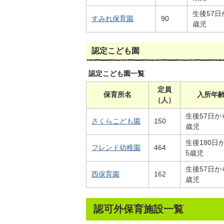
生後57日
すみれ保育園
90
歳児
認定こども園
認定こども園一覧
定員
保育所名
入所年
（人）
生後57日か
さくらこども園
150
歳児
生後180日
フレンド幼稚園
464
5歳児
生後57日か
西保育園
162
歳児
認可外保育施設一覧