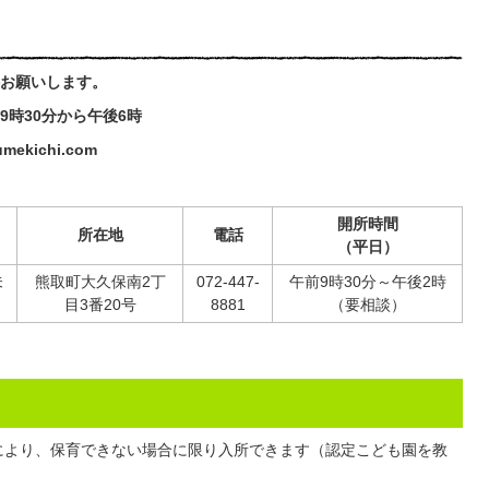
お願いします。
0分から午後6時
mekichi.com
開所時間
所在地
電話
（平日）
未
熊取町大久保南2丁
072-447-
午前9時30分～午後2時
目3番20号
8881
（要相談）
により、保育できない場合に限り入所できます（認定こども園を教