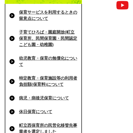
保育サービスを利用するときの
留意点について
子育てひろば・園庭開放(町立
保育所、民間保育園・民間認定
こども園・幼稚園)
幼児教育・保育の無償化につい
て
特定教育・保育施設等の利用者
負担額(保育料)について
病児・病後児保育について
休日保育について
町立西保育所の民営化移管先事
業者を選定しました