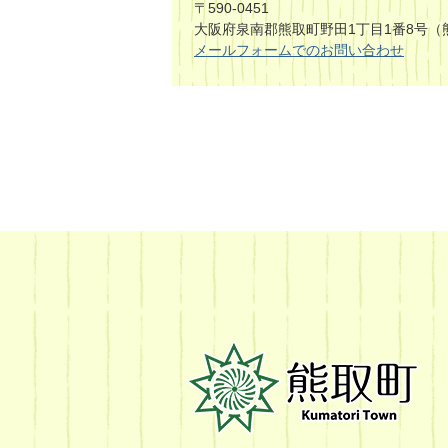
〒590-0451
大阪府泉南郡熊取町野田1丁目1番8号（
メールフォームでのお問い合わせ
熊
取
町
Kumatori
Town
Official