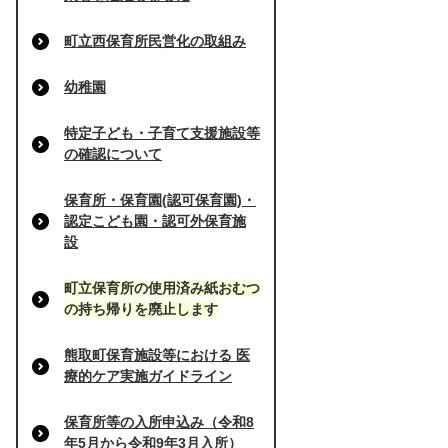
町立西保育所民営化の取組み
幼稚園
特定子ども・子育て支援施設等
の確認について
保育所・保育園(認可保育園)・
認定こども園・認可外保育施
設
町立保育所の使用済み紙おむつ
の持ち帰りを廃止します
熊取町保育施設等における 医
療的ケア実施ガイドライン
保育所等の入所申込み（令和8
年5月から令和9年3月入所）