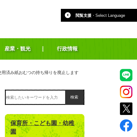
閲覧支援
・
Select Language
産業・観光
行政情報
使用済み紙おむつの持ち帰りを廃止します
検索
保育所・こども園・幼稚
園