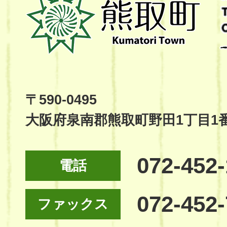
取
町
Kumatori
Town
Official
Site
〒590-0495
大阪府泉南郡熊取町野田1丁目1
072-452
電話
072-452
ファックス