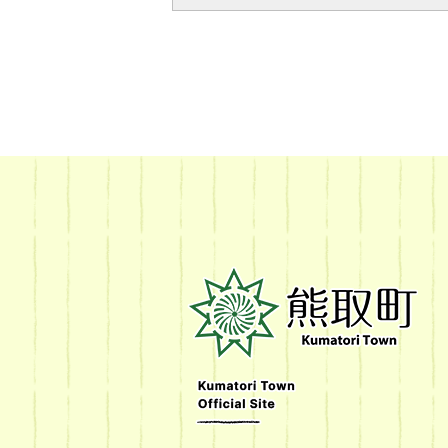
熊
取
町
Kumatori
Town
Official
Site