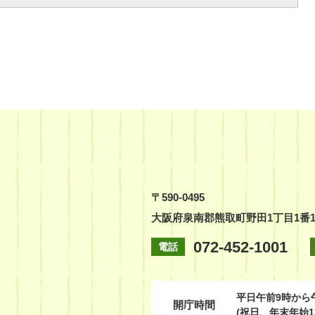
〒590-0495
大阪府泉南郡熊取町野田1丁目1番
072-452-1001
電話
平日
午前9時から
開庁時間
(祝日、年末年始1