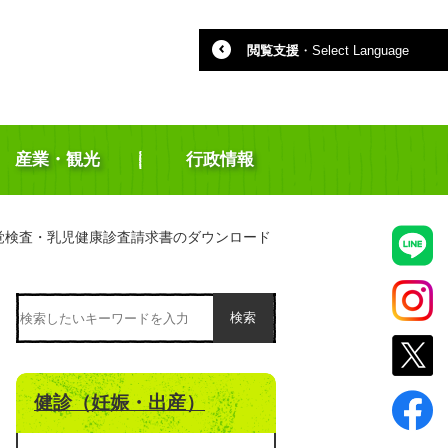
閲覧支援
・
Select Language
産業・観光
行政情報
覚検査・乳児健康診査請求書のダウンロード
検索
健診（妊娠・出産）