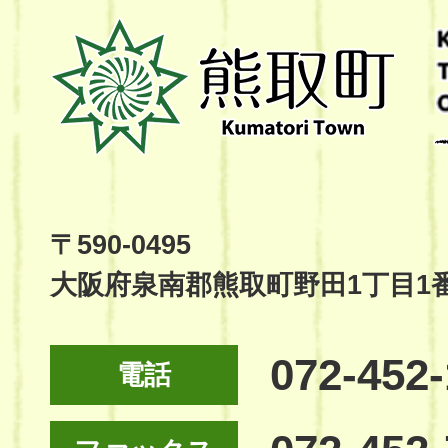
熊
取
町
Kumatori
Town
Official
Site
〒590-0495
大阪府泉南郡熊取町野田1丁目1
072-452
電話