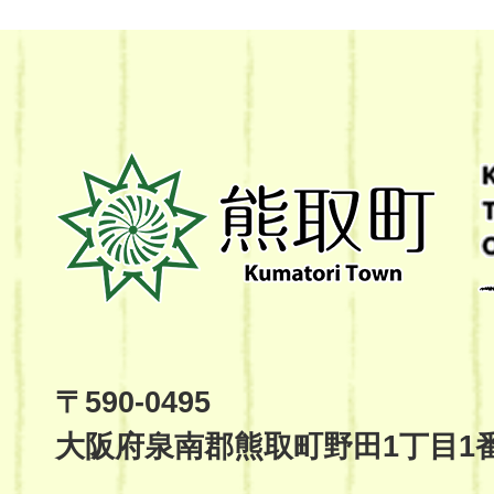
熊
取
町
Kumatori
Town
Official
Site
〒590-0495
大阪府泉南郡熊取町野田1丁目1