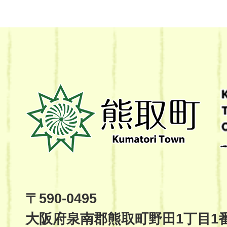
熊
取
町
Kumatori
Town
Official
Site
〒590-0495
大阪府泉南郡熊取町野田1丁目1