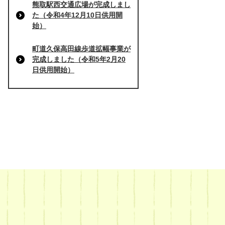
熊取駅西交通広場が完成しまし
た（令和4年12月10日供用開
始）
町道久保高田線歩道拡幅事業が
完成しました（令和5年2月20
日供用開始）