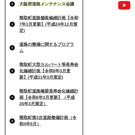
大阪府道路メンテナンス会議
熊取町道路舗装修繕計画【令和
7年1月更新】(平成24年12月策
定)
道路の整備に関するプログラ
ム
熊取町大型カルバート等長寿命
化修繕計画【令和8年3月更
新】(平成31年3月策定)
熊取町道路橋梁長寿命化修繕計
画【令和6年3月更新】（平成
26年3月策定）
熊取町第3次道路整備計画（令
和4年9月）