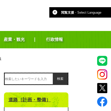
閲覧支援
・
Select Language
産業・観光
行政情報
議
検索
道路（計画・整備）