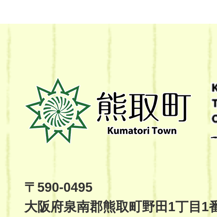
熊
取
町
Kumatori
Town
Official
Site
〒590-0495
大阪府泉南郡熊取町野田1丁目1