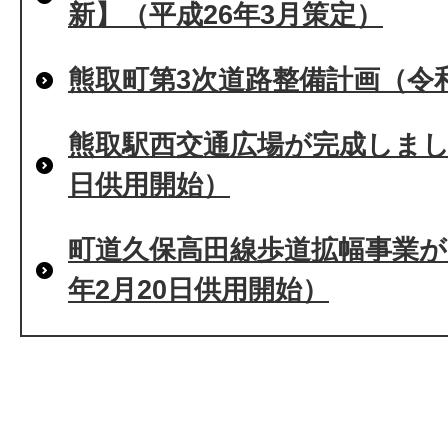
新】（平成26年3月策定）
熊取町第3次道路整備計画（令和
熊取駅西交通広場が完成しました
日供用開始）
町道久保高田線歩道拡幅事業が
年2月20日供用開始）