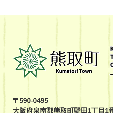
熊
取
町
Kumatori
Town
Official
Site
〒590-0495
大阪府泉南郡熊取町野田1丁目1