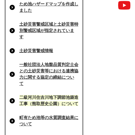
ため池ハザードマップを作成し
ました
土砂災害警戒区域と土砂災害特
別警戒区域が指定されていま
す
土砂災害警戒情報
一般社団法人地盤品質判定士会
との土砂災害等における連携協
力に関する協定の締結につい
て
二級河川住吉川地下調節池築造
工事（熊取歴史公園）について
町有ため池等の水質調査結果に
ついて