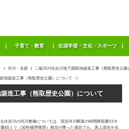
子育て・教育
生涯学習・文化・スポーツ
き
河川・水路
二級河川住吉川地下調節池築造工事（熊取歴史公園
節池築造工事（熊取歴史公園）について
池築造工事（熊取歴史公園）について
る住吉川の河川整備については、現況河川断面の時間降雨量53.8
量65ミリ（30年確率降雨）相当が降った場合でも、床上浸水を生