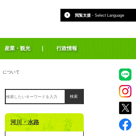
閲覧支援
・
Select Language
産業・観光
行政情報
）について
検索
河川・水路