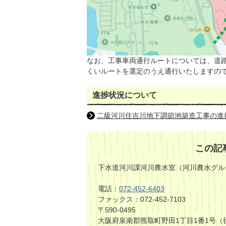
なお、工事車両通行ルートについては、道
くいルートを選定のうえ通行いたしますの
進捗状況について
二級河川住吉川地下調節池築造工事の進
この記
下水道河川課河川農水室（河川農水グル
電話：
072-452-6403
ファックス：072-452-7103
〒590-0495
大阪府泉南郡熊取町野田1丁目1番1号（