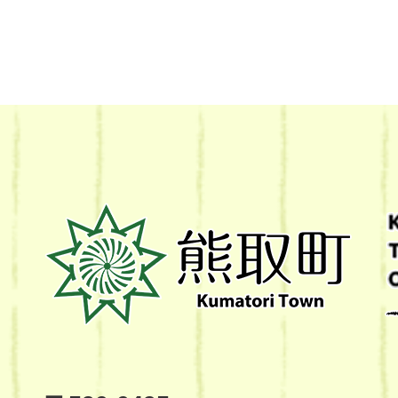
熊
取
町
Kumatori
Town
Official
Site