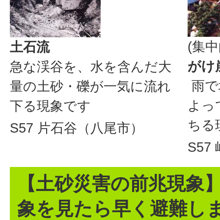
(集
土石流
がけ
急な渓谷を、水を含んだ大
雨で
量の土砂・礫が一気に流れ
よっ
下る現象です
ちる
S57 片石谷（八尾市）
S5
【土砂災害の前兆現象
象を見たら早く避難し