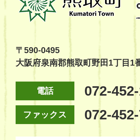
町
Kumatori
Town
Official
Site
〒590-0495
大阪府泉南郡熊取町野田1丁目1
072-452
電話
072-452
ファックス