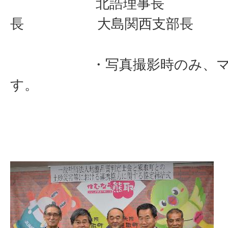
北誥理事長 
長 大島関西支部長
・写真撮影時のみ、マス
す。