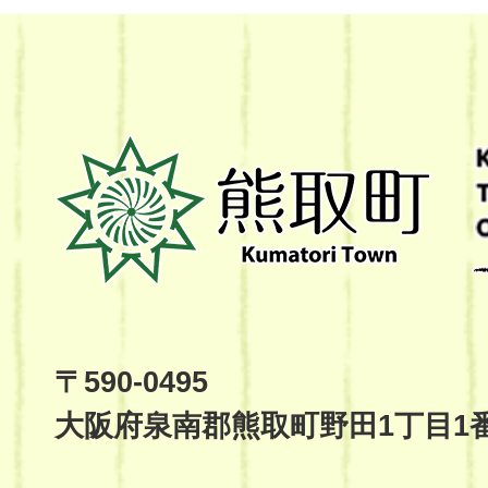
熊
取
町
Kumatori
Town
Official
Site
〒590-0495
大阪府泉南郡熊取町野田1丁目1