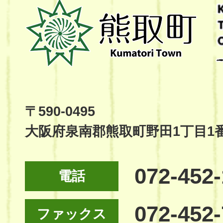
熊
取
町
Kumatori
Town
Official
Site
〒590-0495
大阪府泉南郡熊取町野田1丁目1
072-452
電話
072-452
ファックス