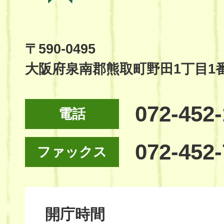
Town
Official
Site
〒590-0495
大阪府泉南郡熊取町野田1丁目1
072-452
電話
072-452
ファックス
開庁時間